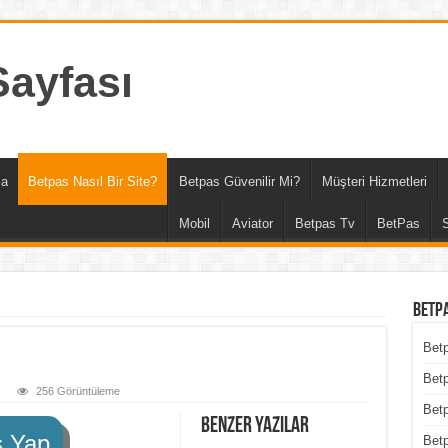
Sayfası
ma
Betpas Nasıl Bir Site?
Betpas Güvenilir Mi?
Müşteri Hizmetleri
Mobil
Aviator
Betpas Tv
BetPas
Betp
Bet
Betp
256 Görüntüleme
Betp
Benzer Yazılar
ş Yap
Betp