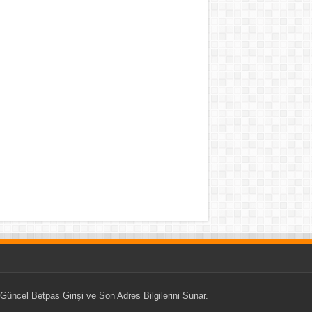
Güncel
Betpas
Girişi ve Son Adres Bilgilerini Sunar.