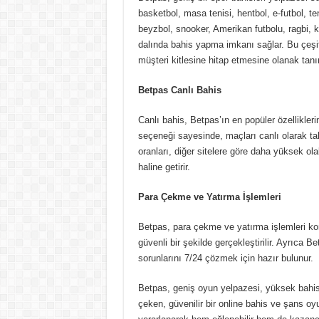
basketbol, masa tenisi, hentbol, e-futbol, t
beyzbol, snooker, Amerikan futbolu, ragbi, k
dalında bahis yapma imkanı sağlar. Bu çeşitl
müşteri kitlesine hitap etmesine olanak tanır
Betpas Canlı Bahis
Canlı bahis, Betpas’ın en popüler özellikleri
seçeneği sayesinde, maçları canlı olarak tak
oranları, diğer sitelere göre daha yüksek ola
haline getirir.
Para Çekme ve Yatırma İşlemleri
Betpas, para çekme ve yatırma işlemleri kon
güvenli bir şekilde gerçekleştirilir. Ayrıca B
sorunlarını 7/24 çözmek için hazır bulunur.
Betpas, geniş oyun yelpazesi, yüksek bahis
çeken, güvenilir bir online bahis ve şans oyu