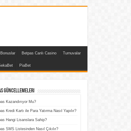
Bonuslar
Betpas Canlı Casino
Turnuvalar
SekaBet
PiaBet
as Güncellemeleri
pas Kazandırıyor Mu?
as Kredi Kartı ile Para Yatırma Nasıl Yapılır?
as Hangi Lisanslara Sahip?
as SMS Listesinden Nasıl Çıkılır?