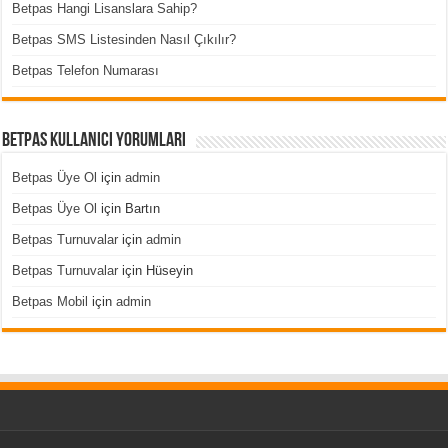
Betpas Hangi Lisanslara Sahip?
Betpas SMS Listesinden Nasıl Çıkılır?
Betpas Telefon Numarası
Betpas Kullanıcı Yorumları
Betpas Üye Ol
için
admin
Betpas Üye Ol
için
Bartın
Betpas Turnuvalar
için
admin
Betpas Turnuvalar
için
Hüseyin
Betpas Mobil
için
admin